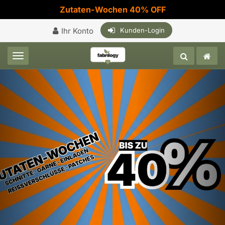
Zutaten-Wochen 40% OFF
Ihr Konto
Kunden-Login
Toggle navigation