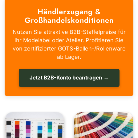
Händlerzugang &
Großhandelskonditionen
Nutzen Sie attraktive B2B-Staffelpreise für
Ihr Modelabel oder Atelier. Profitieren Sie
von zertifizierter GOTS-Ballen-/Rollenware
ab Lager.
Jetzt B2B-Konto beantragen →