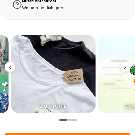
Persönlicher Service
Wir beraten dich gerne
‹
›
BIO.STOFFE
ECO.S