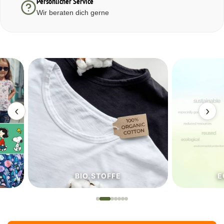
Persönlicher Service
Wir beraten dich gerne
‹
›
BIO.STOFFE
ECO.S