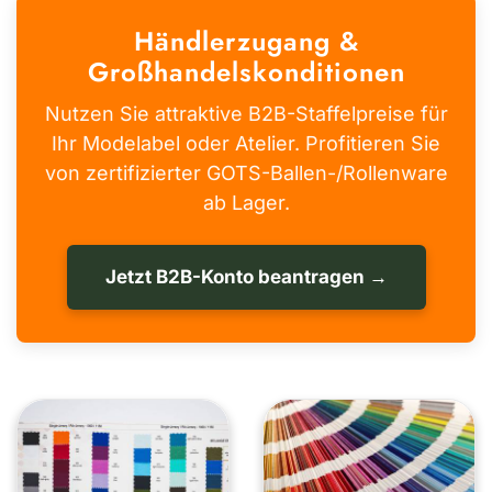
Händlerzugang &
Großhandelskonditionen
Nutzen Sie attraktive B2B-Staffelpreise für
Ihr Modelabel oder Atelier. Profitieren Sie
von zertifizierter GOTS-Ballen-/Rollenware
ab Lager.
Jetzt B2B-Konto beantragen →