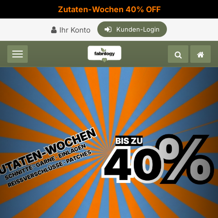
Zutaten-Wochen 40% OFF
Ihr Konto
Kunden-Login
Toggle navigation