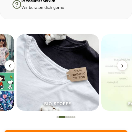
Persönlicher Service
Wir beraten dich gerne
‹
›
BIO.STOFFE
ECO.S