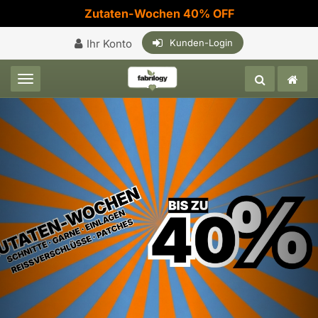
Zutaten-Wochen 40% OFF
Ihr Konto
Kunden-Login
Toggle navigation