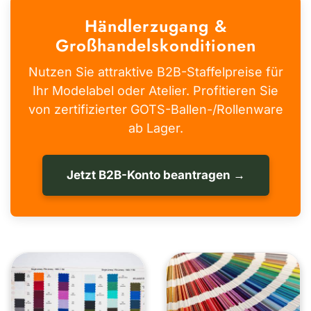
Händlerzugang &
Großhandelskonditionen
Nutzen Sie attraktive B2B-Staffelpreise für
Ihr Modelabel oder Atelier. Profitieren Sie
von zertifizierter GOTS-Ballen-/Rollenware
ab Lager.
Jetzt B2B-Konto beantragen →