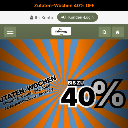
Zutaten-Wochen 40% OFF
Ihr Konto
Kunden-Login
Toggle navigation