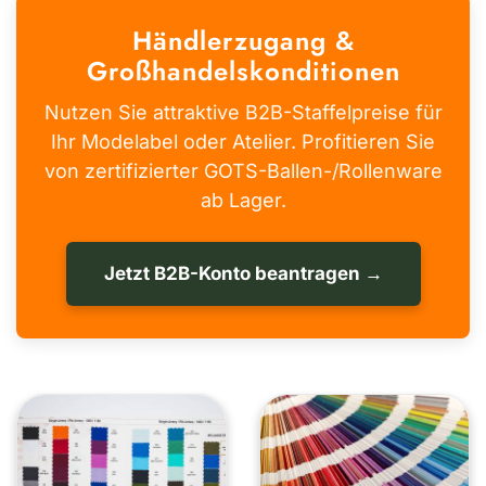
Händlerzugang &
Großhandelskonditionen
Nutzen Sie attraktive B2B-Staffelpreise für
Ihr Modelabel oder Atelier. Profitieren Sie
von zertifizierter GOTS-Ballen-/Rollenware
ab Lager.
Jetzt B2B-Konto beantragen →