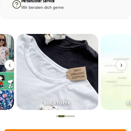
Persönlicher Service
Wir beraten dich gerne
‹
›
BIO.STOFFE
ECO.S