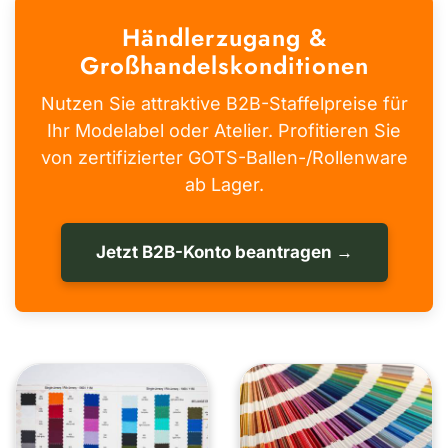
Händlerzugang &
Großhandelskonditionen
Nutzen Sie attraktive B2B-Staffelpreise für
Ihr Modelabel oder Atelier. Profitieren Sie
von zertifizierter GOTS-Ballen-/Rollenware
ab Lager.
Jetzt B2B-Konto beantragen →