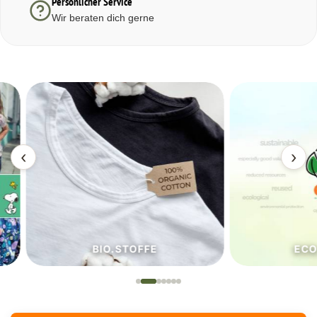
Persönlicher Service
Wir beraten dich gerne
‹
›
BIO.STOFFE
ECO.S