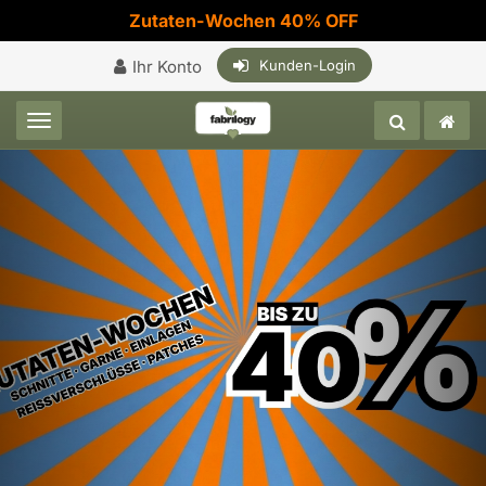
Zutaten-Wochen 40% OFF
Ihr Konto
Kunden-Login
Toggle navigation