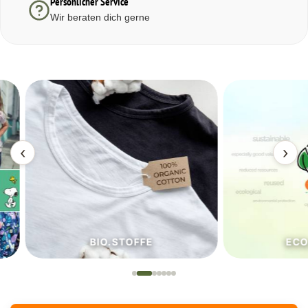
Persönlicher Service
Wir beraten dich gerne
‹
›
BIO.STOFFE
ECO.S