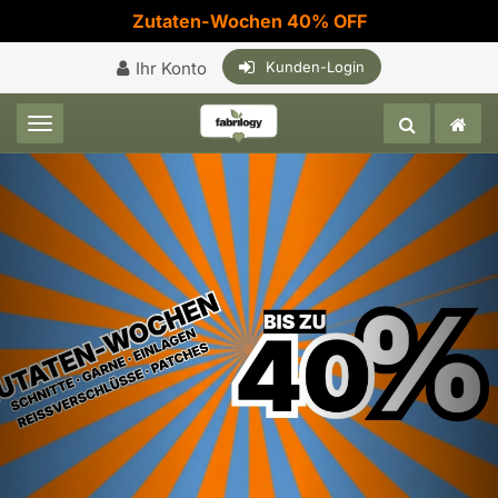
Zutaten-Wochen 40% OFF
Ihr Konto
Kunden-Login
Toggle navigation