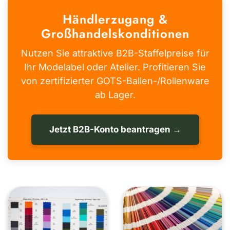
Händlerzugang &
Großhandelskonditionen
Nutzen Sie attraktive B2B-Staffelpreise für
Ihr Modelabel oder Atelier. Profitieren Sie
von zertifizierter GOTS-Ballen-/Rollenware
ab Lager.
Jetzt B2B-Konto beantragen →