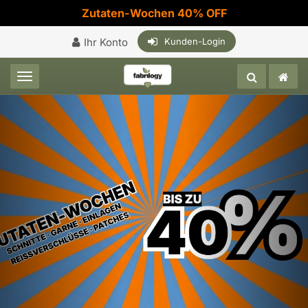
Zutaten-Wochen 40% OFF
Ihr Konto
Kunden-Login
Toggle navigation