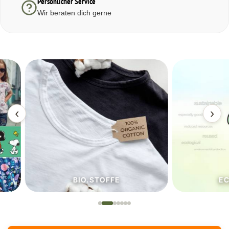
Persönlicher Service
Wir beraten dich gerne
‹
›
BIO.STOFFE
ECO.S