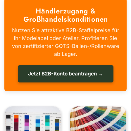
Händlerzugang &
Großhandelskonditionen
Nutzen Sie attraktive B2B-Staffelpreise für
Ihr Modelabel oder Atelier. Profitieren Sie
von zertifizierter GOTS-Ballen-/Rollenware
ab Lager.
Jetzt B2B-Konto beantragen →