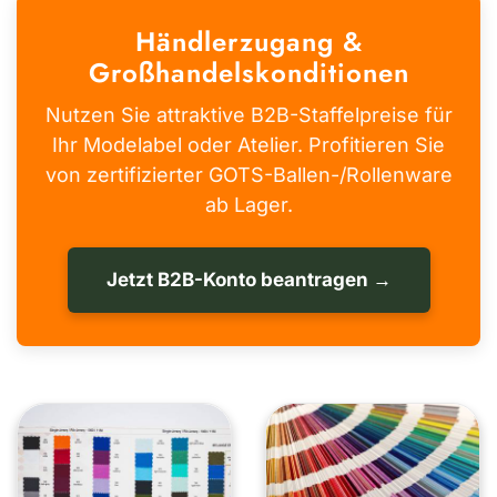
Händlerzugang &
Großhandelskonditionen
Nutzen Sie attraktive B2B-Staffelpreise für
Ihr Modelabel oder Atelier. Profitieren Sie
von zertifizierter GOTS-Ballen-/Rollenware
ab Lager.
Jetzt B2B-Konto beantragen →