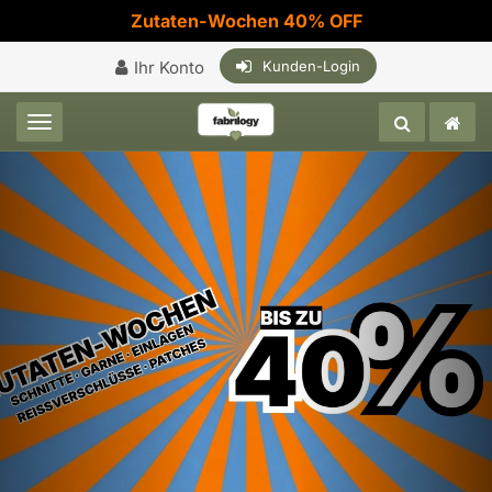
Zutaten-Wochen 40% OFF
Ihr Konto
Kunden-Login
Toggle navigation