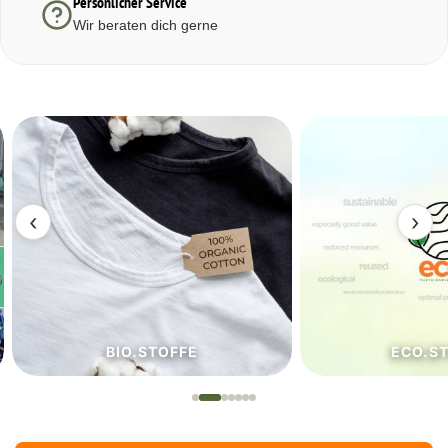
Persönlicher Service
Wir beraten dich gerne
‹
›
BIO.STOFFE
ECO.S