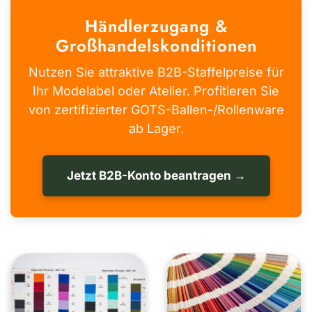
Händlerzugang &
Großhandelskonditionen
Nutzen Sie attraktive B2B-Staffelpreise für
Ihr Modelabel oder Atelier. Profitieren Sie
von zertifizierter GOTS-Ballen-/Rollenware
ab Lager.
Jetzt B2B-Konto beantragen →