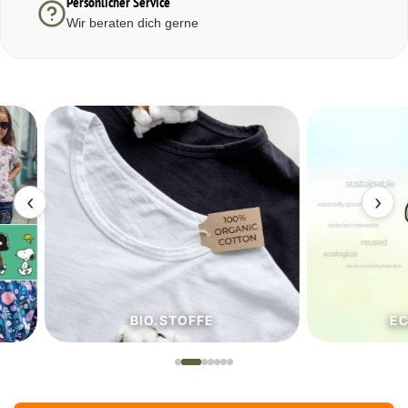
Persönlicher Service
Wir beraten dich gerne
‹
›
BIO.STOFFE
ECO.S