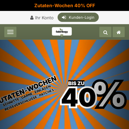
Zutaten-Wochen 40% OFF
Ihr Konto
Kunden-Login
Toggle navigation