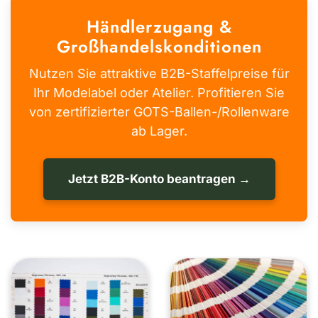
Händlerzugang &
Großhandelskonditionen
Nutzen Sie attraktive B2B-Staffelpreise für
Ihr Modelabel oder Atelier. Profitieren Sie
von zertifizierter GOTS-Ballen-/Rollenware
ab Lager.
Jetzt B2B-Konto beantragen →