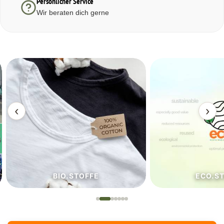
Persönlicher Service
Wir beraten dich gerne
‹
›
BIO.STOFFE
ECO.S