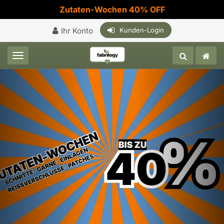
Zutaten-Wochen 40% OFF
Ihr Konto
Kunden-Login
Toggle navigation