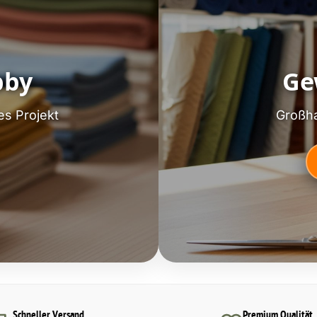
bby
Ge
es Projekt
Großha
Schneller Versand
Premium Qualität