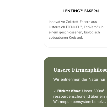
LENZING™ FASERN
Innovative Zellstoff-Fasern aus
Österreich (TENCEL™, EcoVero™) in
einem geschlossenen, biologisch
abbaubaren Kreislauf.
Unsere Firmenphilos
Wir entnehmen der Natur nur s
✓
Unser 800m² L
Effiziente Wärme:
ressourcenschonend über ein
Wärmepumpensystem beheizt.