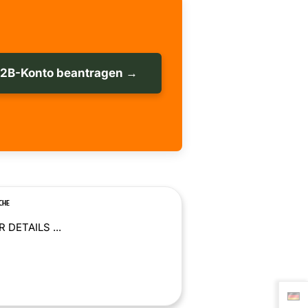
B2B-Konto beantragen →
CHE
 DETAILS ...