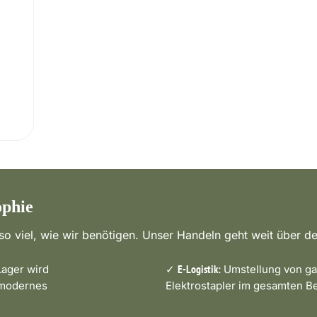
ophie
o viel, wie wir benötigen. Unser Handeln geht weit über de
ager wird
✓
Umstellung von ga
E-Logistik:
 modernes
Elektrostapler im gesamten Be