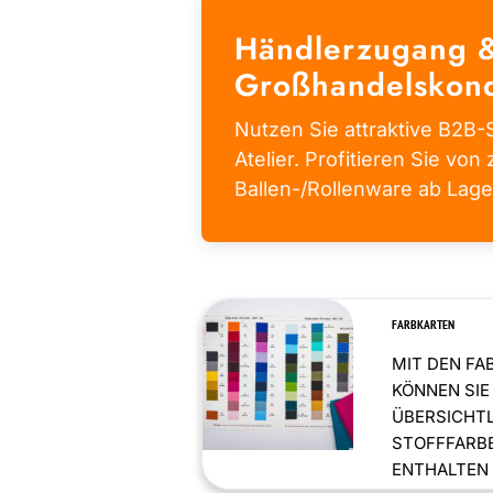
Händlerzugang 
Großhandelskond
Nutzen Sie attraktive B2B-S
Atelier. Profitieren Sie von 
Ballen-/Rollenware ab Lage
FARBKARTEN
MIT DEN FA
KÖNNEN SIE
ÜBERSICHT
STOFFFARBE
ENTHALTEN .