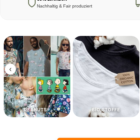
Nachhaltig & Fair produziert
‹
BIO.STOFFE
ECO.STOFFE