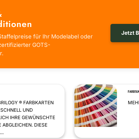
&
itionen
Jetzt 
taffelpreise für Ihr Modelabel oder
zertifizierter GOTS-
r.
FARBSU
BRILOGY ® FARBKARTEN
MEHR
 SCHNELL UND
LICH IHRE GEWÜNSCHTE
 ABGLEICHEN. DIESE
..