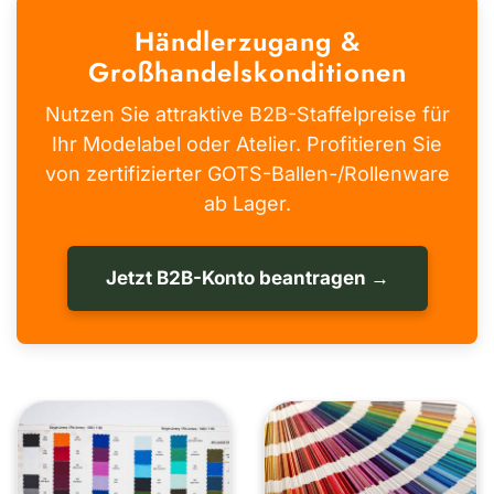
Händlerzugang &
Großhandelskonditionen
Nutzen Sie attraktive B2B-Staffelpreise für
Ihr Modelabel oder Atelier. Profitieren Sie
von zertifizierter GOTS-Ballen-/Rollenware
ab Lager.
Jetzt B2B-Konto beantragen →