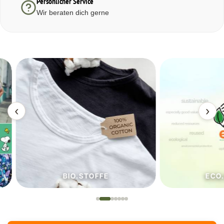
Persönlicher Service
Wir beraten dich gerne
‹
›
BIO.STOFFE
ECO.S