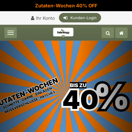
Zutaten-Wochen 40% OFF
Ihr Konto
Kunden-Login
Toggle navigation