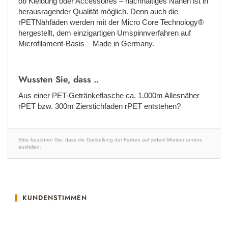
ob Kleidung oder Accessoires – nachhaltiges Nähen ist in
herausragender Qualität möglich. Denn auch die
rPETNähfäden werden mit der Micro Core Technology®
hergestellt, dem einzigartigen Umspinnverfahren auf
Microfilament-Basis – Made in Germany.
Wussten Sie, dass ..
Aus einer PET-Getränkeflasche ca. 1.000m Allesnäher
rPET bzw. 300m Zierstichfaden rPET entstehen?
Bitte beachten Sie, dass die Darstellung der Farben auf jedem Monitor anders
ausfallen.
KUNDENSTIMMEN