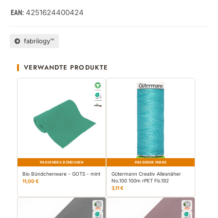
4251624400424
EAN:
fabrilogy™
VERWANDTE PRODUKTE
PASSENDES BÜNDCHEN
PASSENDE FARBE
Bio Bündchenware - GOTS - mint
Gütermann Creativ Allesnäher
No.100 100m rPET Fb.192
11,00 €
3,11 €