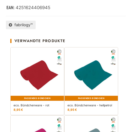
4251624406945
EAN:
fabrilogy™
VERWANDTE PRODUKTE
PASSENDES BÜNDCHEN
PASSENDES BÜNDCHEN
eco. Bündchenware - rot
eco. Bündchenware - hellpetrol
8,95 €
8,95 €