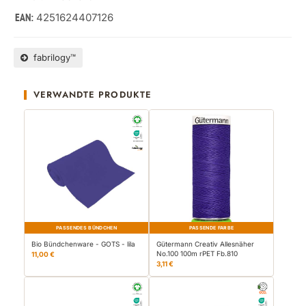
4251624407126
EAN:
fabrilogy™
VERWANDTE PRODUKTE
PASSENDES BÜNDCHEN
PASSENDE FARBE
Bio Bündchenware - GOTS - lila
Gütermann Creativ Allesnäher
No.100 100m rPET Fb.810
11,00 €
3,11 €