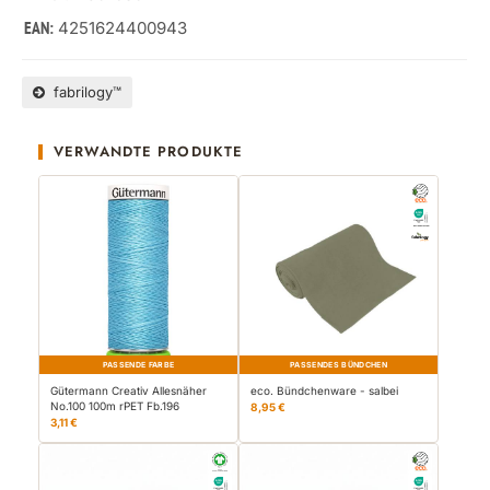
4251624400943
EAN:
fabrilogy™
VERWANDTE PRODUKTE
PASSENDE FARBE
PASSENDES BÜNDCHEN
Gütermann Creativ Allesnäher
eco. Bündchenware - salbei
No.100 100m rPET Fb.196
8,95 €
3,11 €