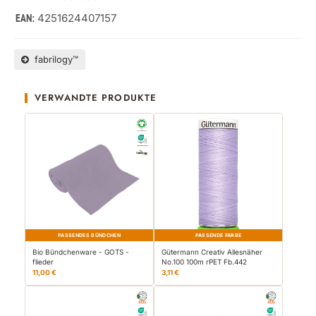
4251624407157
EAN:
fabrilogy™
VERWANDTE PRODUKTE
PASSENDES BÜNDCHEN
PASSENDE FARBE
Bio Bündchenware - GOTS -
Gütermann Creativ Allesnäher
flieder
No.100 100m rPET Fb.442
11,00 €
3,11 €