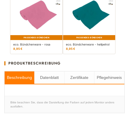
PASSENDES BÜNDCHEN
PASSENDES BÜNDCHEN
eco. Bündchenware - rosa
eco. Bündchenware - hellpetrol
8,95 €
8,95 €
PRODUKTBESCHREIBUNG
Beschreibung
Datenblatt
Zertifikate
Pflegehinweis
Bitte beachten Sie, dass die Darstellung der Farben auf jedem Monitor anders
ausfallen.