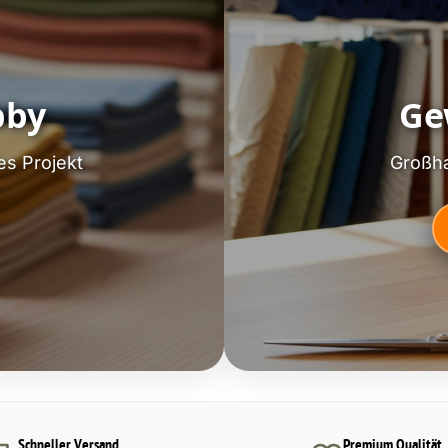
bby
Ge
es Projekt
Großha
Schneller Versand
Premium Qualität