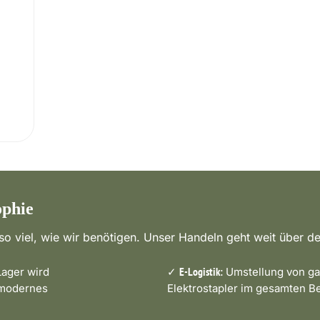
ophie
o viel, wie wir benötigen. Unser Handeln geht weit über de
ager wird
✓
Umstellung von ga
E-Logistik:
 modernes
Elektrostapler im gesamten Be