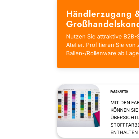
Händlerzugang 
Großhandelskond
Nutzen Sie attraktive B2B-S
Atelier. Profitieren Sie von 
Ballen-/Rollenware ab Lage
FARBKARTEN
MIT DEN FA
KÖNNEN SIE
ÜBERSICHT
STOFFFARBE
ENTHALTEN .