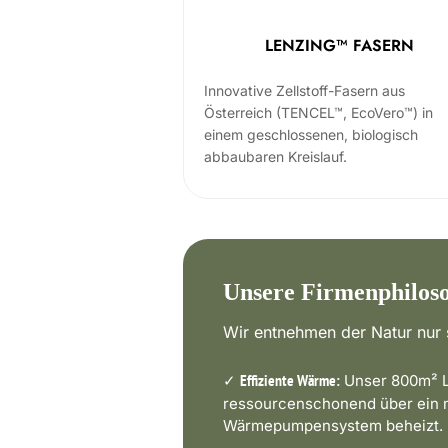
LENZING™ FASERN
Innovative Zellstoff-Fasern aus
Österreich (TENCEL™, EcoVero™) in
einem geschlossenen, biologisch
abbaubaren Kreislauf.
Unsere Firmenphilos
Wir entnehmen der Natur nur s
✓
Unser 800m² L
Effiziente Wärme:
ressourcenschonend über ein
Wärmepumpensystem beheizt.