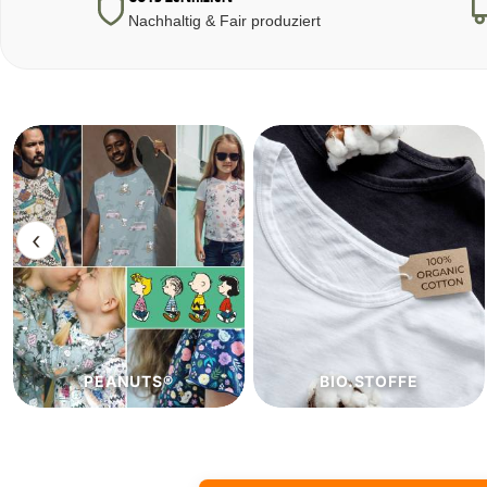
Nachhaltig & Fair produziert
‹
BIO.STOFFE
ECO.STOFFE