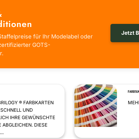
&
itionen
Jetzt 
taffelpreise für Ihr Modelabel oder
zertifizierter GOTS-
r.
FARBSU
BRILOGY ® FARBKARTEN
MEHR
 SCHNELL UND
LICH IHRE GEWÜNSCHTE
 ABGLEICHEN. DIESE
..