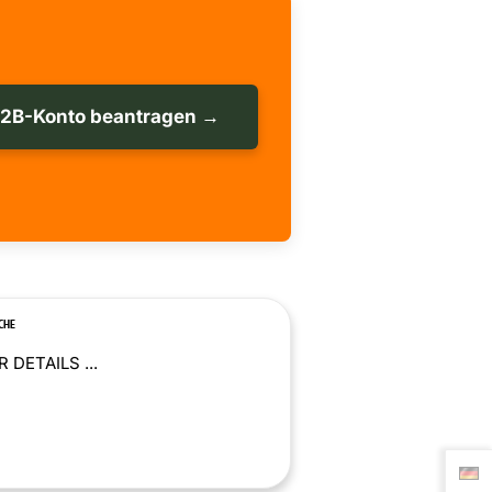
B2B-Konto beantragen →
CHE
 DETAILS ...