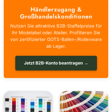
Händlerzugang &
Großhandelskonditionen
Nutzen Sie attraktive B2B-Staffelpreise für
Ihr Modelabel oder Atelier. Profitieren Sie
von zertifizierter GOTS-Ballen-/Rollenware
ab Lager.
Jetzt B2B-Konto beantragen →