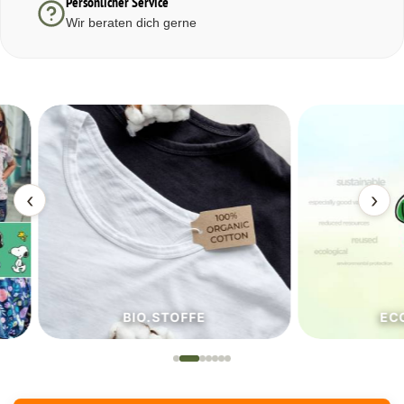
Persönlicher Service
Wir beraten dich gerne
‹
›
BIO.STOFFE
ECO.S