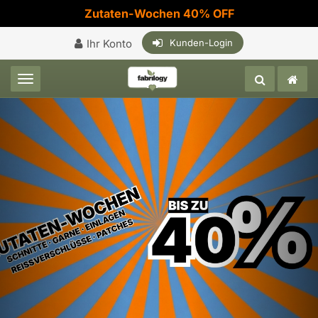
Zutaten-Wochen 40% OFF
Ihr Konto
Kunden-Login
Toggle navigation