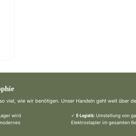
ophie
o viel, wie wir benötigen. Unser Handeln geht weit über de
ager wird
✓
Umstellung von ga
E-Logistik:
 modernes
Elektrostapler im gesamten Be