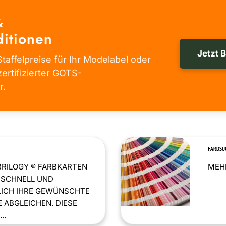
&
itionen
Jetzt 
taffelpreise für Ihr Modelabel oder
zertifizierter GOTS-
r.
FARBSU
BRILOGY ® FARBKARTEN
MEHR
 SCHNELL UND
LICH IHRE GEWÜNSCHTE
 ABGLEICHEN. DIESE
..