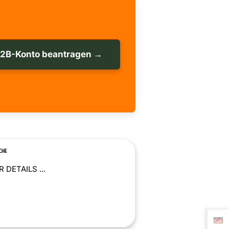
B2B-Konto beantragen →
CHE
 DETAILS ...