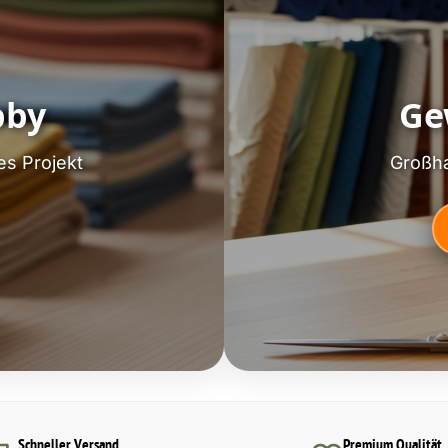
bby
Ge
es Projekt
Großha
Schneller Versand
Premium Qualität