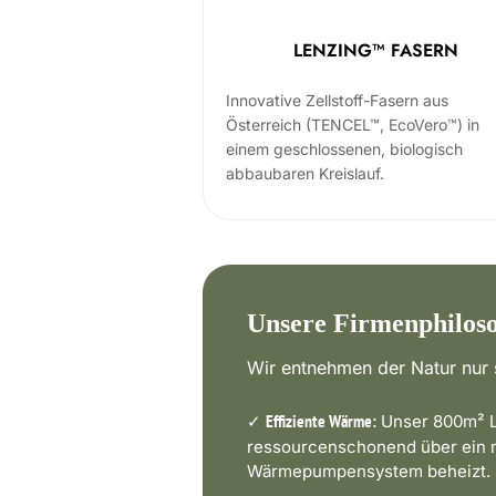
LENZING™ FASERN
Innovative Zellstoff-Fasern aus
Österreich (TENCEL™, EcoVero™) in
einem geschlossenen, biologisch
abbaubaren Kreislauf.
Unsere Firmenphilos
Wir entnehmen der Natur nur s
✓
Unser 800m² L
Effiziente Wärme:
ressourcenschonend über ein
Wärmepumpensystem beheizt.