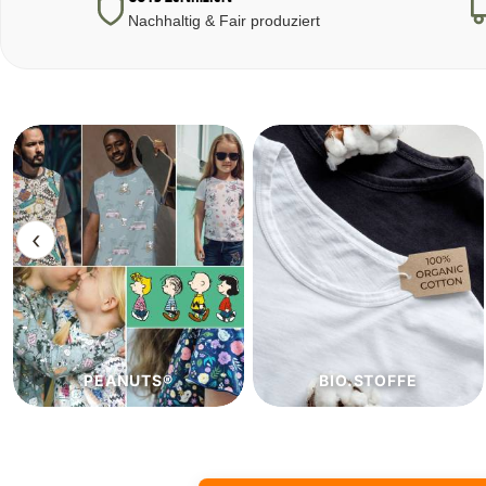
Nachhaltig & Fair produziert
‹
BIO.STOFFE
ECO.STOFFE