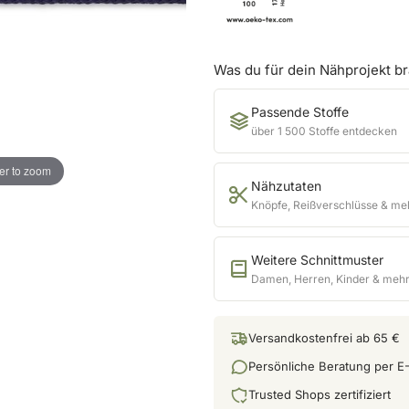
Was du für dein Nähprojekt b
Passende Stoffe
über 1 500 Stoffe entdecken
er to zoom
Nähzutaten
Knöpfe, Reißverschlüsse & me
Weitere Schnittmuster
Damen, Herren, Kinder & meh
Versandkostenfrei ab 65 €
Persönliche Beratung per E-
Trusted Shops zertifiziert