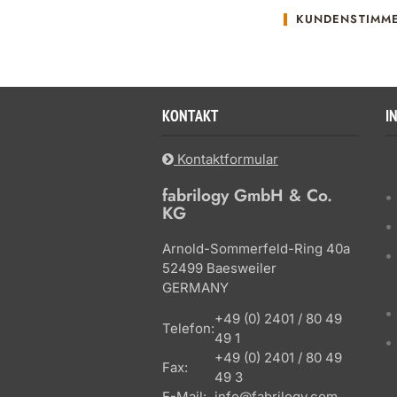
KUNDENSTIMM
KONTAKT
I
Kontaktformular
fabrilogy GmbH & Co.
KG
Arnold-Sommerfeld-Ring 40a
52499 Baesweiler
GERMANY
+49 (0) 2401 / 80 49
Telefon:
49 1
+49 (0) 2401 / 80 49
Fax:
49 3
E-Mail:
info@fabrilogy.com