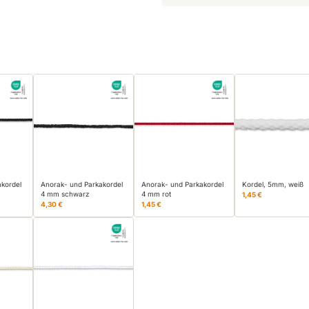
akordel
Anorak- und Parkakordel
Anorak- und Parkakordel
Kordel, 5mm, weiß
4 mm schwarz
4 mm rot
1,45 €
4,30 €
1,45 €