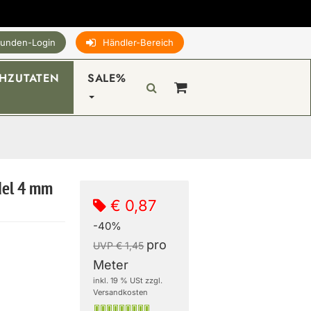
unden-Login
Händler-Bereich
HZUTATEN
SALE%
del 4 mm
€ 0,87
-40%
pro
UVP € 1,45
Meter
inkl. 19 % USt zzgl.
Versandkosten