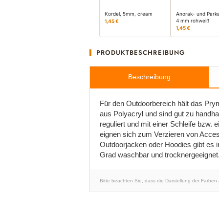
Kordel, 5mm, cream
Anorak- und Park
4 mm rohweiß
1,45 €
1,45 €
PRODUKTBESCHREIBUNG
Beschreibung
Für den Outdoorbereich hält das Pry
aus Polyacryl und sind gut zu handha
reguliert und mit einer Schleife bzw
eignen sich zum Verzieren von Access
Outdoorjacken oder Hoodies gibt es i
Grad waschbar und trocknergeeignet
Bitte beachten Sie, dass die Darstellung der Farben