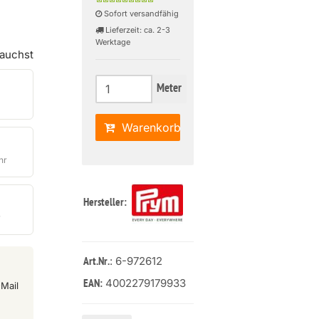
Sofort versandfähig
Lieferzeit: ca. 2-3
Werktage
rauchst
Meter
Warenkorb
hr
Hersteller:
r
: 6-972612
Art.Nr.
4002279179933
EAN:
Mail