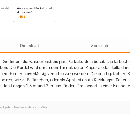
akordel
Anorak- und Parkakordel
4 mm weiß
1,45 €
Datenblatt
Zertifikate
m-Sortiment die wasserbeständigen Parkakordeln bereit. Die farbech
ben. Die Kordel wird durch den Tunnelzug an Kapuze oder Taille durch
. einem Knoten zuverlässig verschlossen werden. Die durchgefärbten 
oires, wie z. B. Taschen, oder als Applikation an Kleidungsstücken.
n den Längen 1,5 m und 3 m und für den Profibedarf in einer Kassette
.
 auf jedem Monitor anders ausfallen.