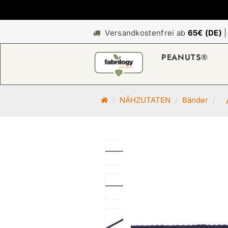
Versandkostenfrei ab
65€ (DE)
PEANUTS®
S
NÄHZUTATEN
Bänder
t
a
r
t
s
e
i
t
e