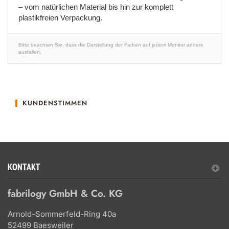
– vom natürlichen Material bis hin zur komplett
plastikfreien Verpackung.
Bitte beachten Sie, dass die Darstellung der Farben auf jedem Monitor anders
ausfallen.
KUNDENSTIMMEN
KONTAKT
fabrilogy GmbH & Co. KG
Arnold-Sommerfeld-Ring 40a
52499 Baesweiler