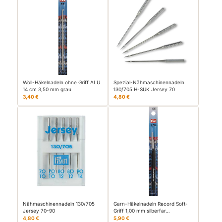
Woll-Häkelnadeln ohne Griff ALU
Spezial-Nähmaschinennadeln
14 cm 3,50 mm grau
130/705 H-SUK Jersey 70
3,40 €
4,80 €
Nähmaschinennadeln 130/705
Garn-Häkelnadeln Record Soft-
Jersey 70-90
Griff 1,00 mm silberfar…
4,80 €
5,90 €