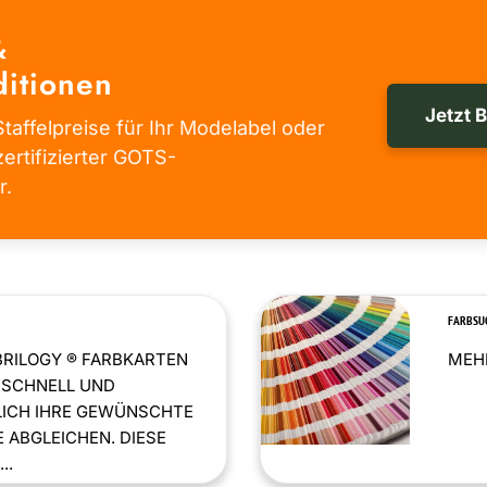
&
itionen
Jetzt 
taffelpreise für Ihr Modelabel oder
zertifizierter GOTS-
r.
FARBSU
BRILOGY ® FARBKARTEN
MEHR
 SCHNELL UND
LICH IHRE GEWÜNSCHTE
 ABGLEICHEN. DIESE
..