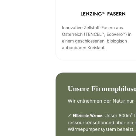
LENZING™ FASERN
Innovative Zellstoff-Fasern aus
Österreich (TENCEL™, EcoVero™) in
einem geschlossenen, biologisch
abbaubaren Kreislauf.
Unsere Firmenphilos
Wir entnehmen der Natur nur s
✓
Unser 800m² L
Effiziente Wärme:
ressourcenschonend über ein
Wärmepumpensystem beheizt.