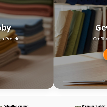
bby
Ge
es Projekt
Großha
Schneller Versand
Premium Qualität