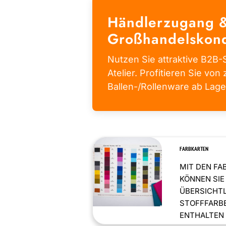
Händlerzugang 
Großhandelskond
Nutzen Sie attraktive B2B-S
Atelier. Profitieren Sie von 
Ballen-/Rollenware ab Lage
FARBKARTEN
MIT DEN FA
KÖNNEN SIE
ÜBERSICHT
STOFFFARBE
ENTHALTEN .