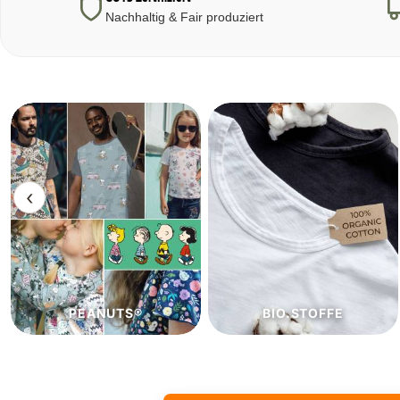
Nachhaltig & Fair produziert
‹
BIO.STOFFE
ECO.STOFFE