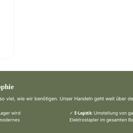
ophie
o viel, wie wir benötigen. Unser Handeln geht weit über de
ager wird
✓
Umstellung von ga
E-Logistik:
 modernes
Elektrostapler im gesamten Be