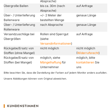
Absprache)
Übergroße Ballen
bis ca. 30m (nach
auf Anfrage
Absprache)
Über- / Unterlieferung
+/- 2 Meter der
genaue Länge
Ballenware
bestellten Menge
Über- / Unterlieferung
nach Absprache
genaue Länge
Rollenware
Versandzuschläge bei
Rollen sind Sperrgut
auf Anfrage
Übergrößen
(siehe
Versandinformationen
)
Rückgabe/Ersatz von
nicht möglich
nicht möglich
Stoffen (ohne Mangel)
(
Widerrufsrecht
)
Rückgabe/Ersatz von
möglich, siehe
möglich, bitte
Stoffen (bei Mangel)
Mängelhaftung
für
kontaktieren
Sie
Unternehmer
uns
Bitte beachten Sie, dass die Darstellung der Farben auf jedem Monitor anders ausfallen.
Unsere Abbildungen können vom Original abweichen.
KUNDENSTIMMEN