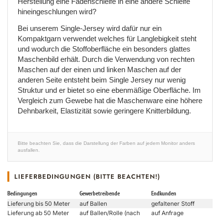
Herstellung eine Fadenschleife in eine andere Schleife
hineingeschlungen wird?
Bei unserem Single-Jersey wird dafür nur ein
Kompaktgarn verwendet welches für Langlebigkeit steht
und wodurch die Stoffoberfläche ein besonders glattes
Maschenbild erhält. Durch die Verwendung von rechten
Maschen auf der einen und linken Maschen auf der
anderen Seite entsteht beim Single Jersey nur wenig
Struktur und er bietet so eine ebenmäßige Oberfläche. Im
Vergleich zum Gewebe hat die Maschenware eine höhere
Dehnbarkeit, Elastizität sowie geringere Knitterbildung.
Bitte beachten Sie, dass die Darstellung der Farben auf jedem Monitor anders
ausfallen.
LIEFERBEDINGUNGEN (BITTE BEACHTEN!)
Bedingungen
Gewerbetreibende
Endkunden
Lieferung bis 50 Meter
auf Ballen
gefaltener Stoff
Lieferung ab 50 Meter
auf Ballen/Rolle (nach
auf Anfrage