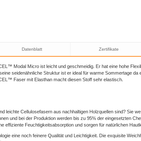
Datenblatt
Zertifikate
L™ Modal Micro ist leicht und geschmeidig. Er hat eine hohe Flexibil
 seine seidenähnliche Struktur ist er ideal für warme Sommertage da e
CEL™ Faser mit Elasthan macht diesen Stoff sehr elastisch.
 leichte Cellulosefasern aus nachhaltigen Holzquellen sind? Sie w
n und bei der Produktion werden bis zu 95% der eingesetzten Chem
effiziente Feuchtigkeitsabsorption und sorgen für natürlichen Haut
ogie eine noch feinere Qualität und Leichtigkeit. Die exquisite Weichh