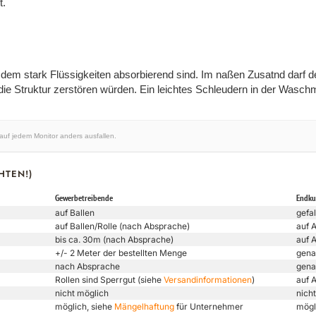
t.
m stark Flüssigkeiten absorbierend sind. Im naßen Zusatnd darf der
e Struktur zerstören würden. Ein leichtes Schleudern in der Waschm
 auf jedem Monitor anders ausfallen.
HTEN!)
Gewerbetreibende
Endk
auf Ballen
gefal
auf Ballen/Rolle (nach Absprache)
auf 
bis ca. 30m (nach Absprache)
auf 
+/- 2 Meter der bestellten Menge
gena
nach Absprache
gena
Rollen sind Sperrgut (siehe
Versandinformationen
)
auf 
nicht möglich
nicht
möglich, siehe
Mängelhaftung
für Unternehmer
mögl