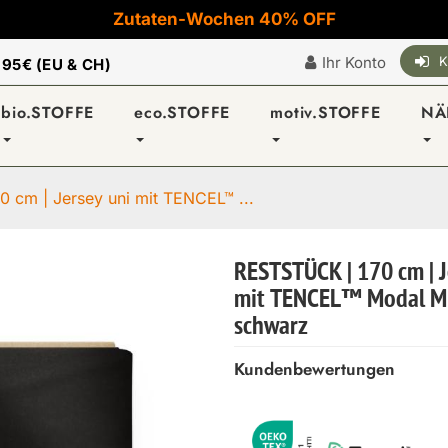
Zutaten-Wochen 40% OFF
Ihr Konto
K
|
95€ (EU & CH)
bio.STOFFE
eco.STOFFE
motiv.STOFFE
NÄ
 cm | Jersey uni mit TENCEL™ ...
RESTSTÜCK | 170 cm | J
mit TENCEL™ Modal Mi
schwarz
Kundenbewertungen