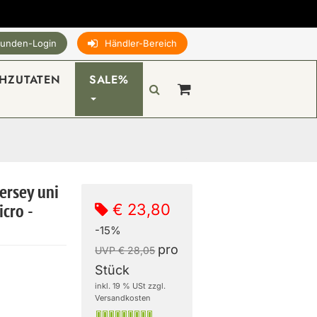
unden-Login
Händler-Bereich
HZUTATEN
SALE%
ersey uni
€ 23,80
cro -
-15%
pro
UVP € 28,05
Stück
inkl. 19 % USt zzgl.
Versandkosten