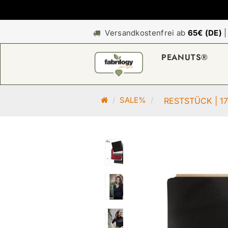
Versandkostenfrei ab
65€ (DE)
PEANUTS®
S
SALE%
RESTSTÜCK | 170
t
a
r
t
s
e
i
t
e