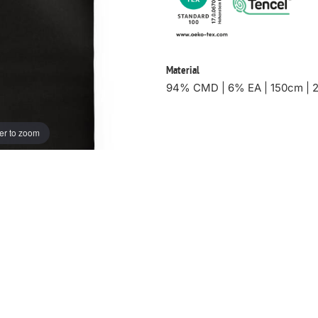
Material
94% CMD | 6% EA | 150cm | 
er to zoom