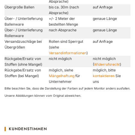
Absprache)
Übergroße Ballen
bis ca. 30m (nach
auf Anfrage
Absprache)
Über- / Unterlieferung
+/- 2 Meter der
genaue Länge
Ballenware
bestellten Menge
Über- / Unterlieferung
nach Absprache
genaue Länge
Rollenware
Versandzuschläge bei
Rollen sind Sperrgut
auf Anfrage
Übergrößen
(siehe
Versandinformationen
)
Rückgabe/Ersatz von
nicht möglich
nicht möglich
Stoffen (ohne Mangel)
(
Widerrufsrecht
)
Rückgabe/Ersatz von
möglich, siehe
möglich, bitte
Stoffen (bei Mangel)
Mängelhaftung
für
kontaktieren
Sie
Unternehmer
uns
Bitte beachten Sie, dass die Darstellung der Farben auf jedem Monitor anders ausfallen.
Unsere Abbildungen können vom Original abweichen.
KUNDENSTIMMEN