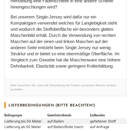
Herstellung eine Fadenschleife in eine andere Schleife
hineingeschlungen wird?
Bei unserem Single-Jersey wird dafür nur ein
Kompaktgarn verwendet welches für Langlebigkeit steht
und wodurch die Stoffoberfläche ein besonders glattes
Maschenbild erhält. Durch die Verwendung von rechten
Maschen auf der einen und linken Maschen auf der
anderen Seite entsteht beim Single Jersey nur wenig
Struktur und er bietet so eine ebenmäßige Oberfläche. Im
Vergleich zum Gewebe hat die Maschenware eine höhere
Dehnbarkeit, Elastizität sowie geringere Knitterbildung.
Bitte beachten Sie, dass die Darstellung der Farben auf jedem Monitor anders
ausfallen.
LIEFERBEDINGUNGEN (BITTE BEACHTEN!)
Bedingungen
Gewerbetreibende
Endkunden
Lieferung bis 50 Meter
auf Ballen
gefaltener Stoff
Lieferung ab 50 Meter
auf Ballen/Rolle (nach
auf Anfrage