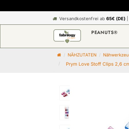
Versandkostenfrei ab
65€ (DE)
PEANUTS®
S
NÄHZUTATEN
Nähwerkzeug
t
Prym Love Stoff Clips 2,6 c
a
r
t
s
e
i
t
e