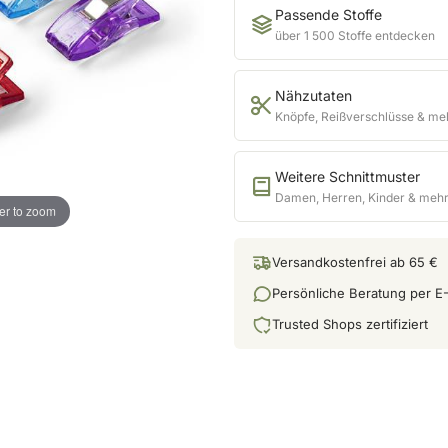
Passende Stoffe
über 1 500 Stoffe entdecken
Nähzutaten
Knöpfe, Reißverschlüsse & me
Weitere Schnittmuster
Damen, Herren, Kinder & meh
er to zoom
Versandkostenfrei ab 65 €
Persönliche Beratung per E-
Trusted Shops zertifiziert