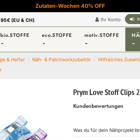
Zutaten-Wochen 40% OFF
Ihr Konto
K
|
95€ (EU & CH)
bio.STOFFE
eco.STOFFE
motiv.STOFFE
NÄ
e & Helfer
Näh- & Patchworkzubehör
Hilfreiches Zubeh
m
Prym Love Stoff Clips 
Kundenbewertungen
Was du für dein Nähprojekt b