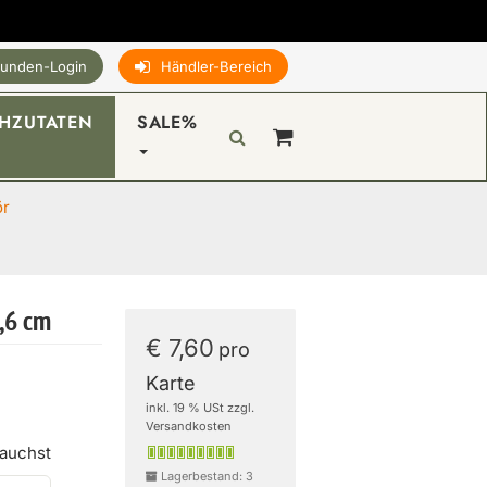
unden-Login
Händler-Bereich
HZUTATEN
SALE%
ör
2,6 cm
€ 7,60
pro
Karte
inkl. 19 % USt zzgl.
Versandkosten
rauchst
Lagerbestand: 3