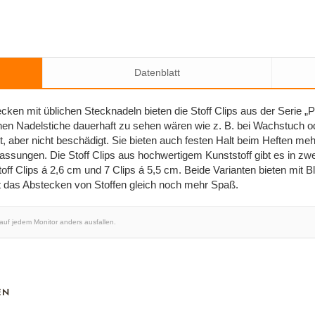
Datenblatt
cken mit üblichen Stecknadeln bieten die Stoff Clips aus der Serie 
nen Nadelstiche dauerhaft zu sehen wären wie z. B. bei Wachstuch ode
rt, aber nicht beschädigt. Sie bieten auch festen Halt beim Heften meh
fassungen. Die Stoff Clips aus hochwertigem Kunststoff gibt es in zwei
toff Clips á 2,6 cm und 7 Clips á 5,5 cm. Beide Varianten bieten mit B
 das Abstecken von Stoffen gleich noch mehr Spaß.
 auf jedem Monitor anders ausfallen.
EN