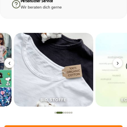
Persönlicher Service
Wir beraten dich gerne
‹
›
BIO.STOFFE
ECO.S