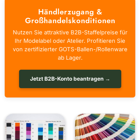
Händlerzugang &
Großhandelskonditionen
Nutzen Sie attraktive B2B-Staffelpreise für
Ihr Modelabel oder Atelier. Profitieren Sie
von zertifizierter GOTS-Ballen-/Rollenware
ab Lager.
Jetzt B2B-Konto beantragen →