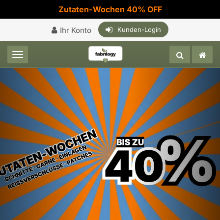
Zutaten-Wochen 40% OFF
Ihr Konto
Kunden-Login
Toggle navigation