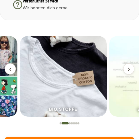
Persönlicher Service
Wir beraten dich gerne
‹
›
BIO.STOFFE
ECO.S