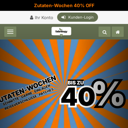
Zutaten-Wochen 40% OFF
Ihr Konto
Kunden-Login
Toggle navigation