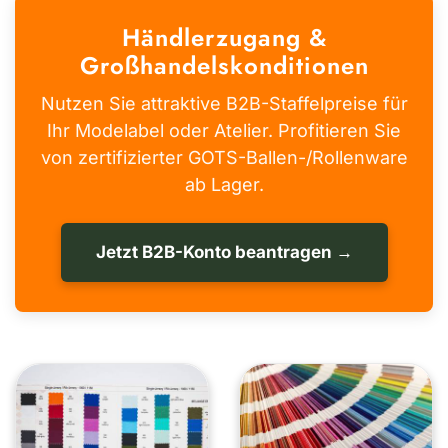
Händlerzugang &
Großhandelskonditionen
Nutzen Sie attraktive B2B-Staffelpreise für
Ihr Modelabel oder Atelier. Profitieren Sie
von zertifizierter GOTS-Ballen-/Rollenware
ab Lager.
Jetzt B2B-Konto beantragen →