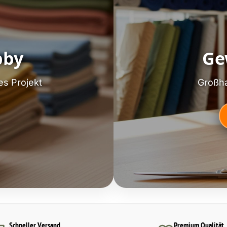
bby
Ge
es Projekt
Großha
Schneller Versand
Premium Qualität