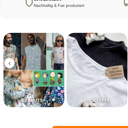
Nachhaltig & Fair produziert
‹
BIO.STOFFE
ECO.STOFFE