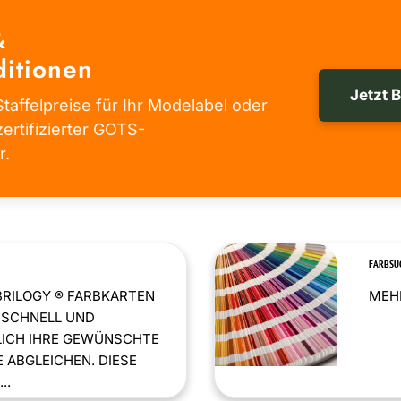
&
itionen
Jetzt 
taffelpreise für Ihr Modelabel oder
zertifizierter GOTS-
r.
FARBSU
BRILOGY ® FARBKARTEN
MEHR
 SCHNELL UND
LICH IHRE GEWÜNSCHTE
 ABGLEICHEN. DIESE
..