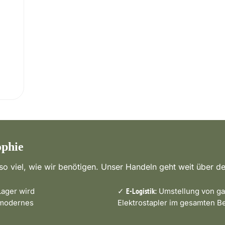
ophie
o viel, wie wir benötigen. Unser Handeln geht weit über de
ager wird
✓
Umstellung von ga
E-Logistik:
 modernes
Elektrostapler im gesamten Be