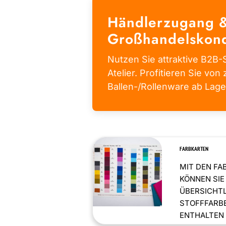
Händlerzugang 
Großhandelskond
Nutzen Sie attraktive B2B-S
Atelier. Profitieren Sie von 
Ballen-/Rollenware ab Lage
FARBKARTEN
MIT DEN FA
KÖNNEN SIE
ÜBERSICHT
STOFFFARBE
ENTHALTEN .