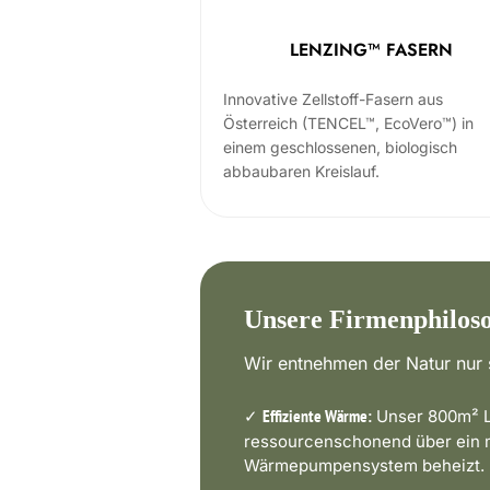
LENZING™ FASERN
Innovative Zellstoff-Fasern aus
Österreich (TENCEL™, EcoVero™) in
einem geschlossenen, biologisch
abbaubaren Kreislauf.
Unsere Firmenphilos
Wir entnehmen der Natur nur s
✓
Unser 800m² L
Effiziente Wärme:
ressourcenschonend über ein
Wärmepumpensystem beheizt.