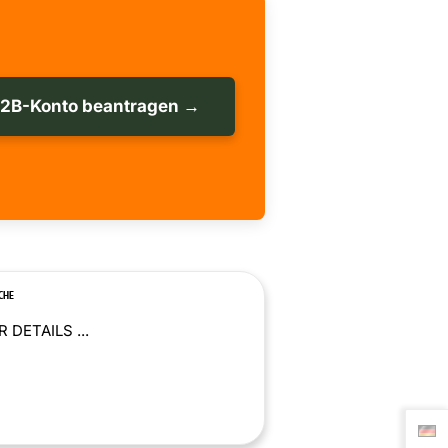
B2B-Konto beantragen →
CHE
 DETAILS ...