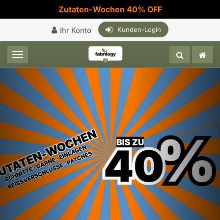
Zutaten-Wochen 40% OFF
Ihr Konto
Kunden-Login
Toggle navigation