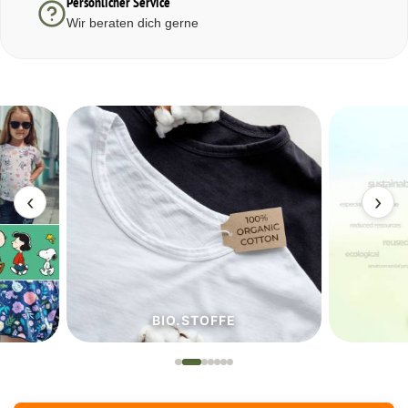
Persönlicher Service
Wir beraten dich gerne
‹
›
BIO.STOFFE
ECO.S