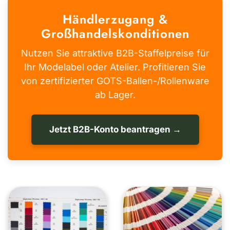
Händlerzugang &
Großhandelskonditionen
Nutzen Sie attraktive B2B-Staffelpreise für
Ihr Modelabel oder Atelier. Profitieren Sie
von zertifizierter GOTS-Ballen-/Rollenware
ab Lager.
Jetzt B2B-Konto beantragen →