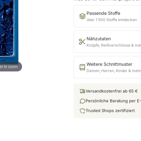
Passende Stoffe
über 1 500 Stoffe entdecken
Nähzutaten
Knöpfe, Reißverschlüsse & me
Weitere Schnittmuster
er to zoom
Damen, Herren, Kinder & meh
Versandkostenfrei ab 65 €
Persönliche Beratung per E-
Trusted Shops zertifiziert