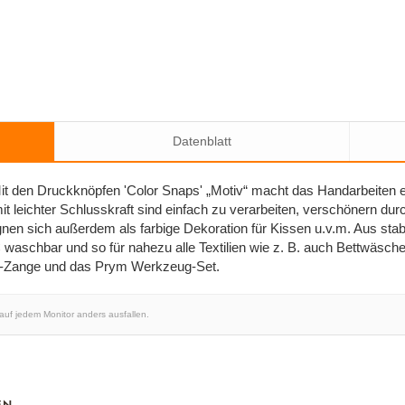
Datenblatt
it den Druckknöpfen 'Color Snaps' „Motiv“ macht das Handarbeiten e
t leichter Schlusskraft sind einfach zu verarbeiten, verschönern dur
en sich außerdem als farbige Dekoration für Kissen u.v.m. Aus stabil
waschbar und so für nahezu alle Textilien wie z. B. auch Bettwäsche 
O-Zange und das Prym Werkzeug-Set.
 auf jedem Monitor anders ausfallen.
EN