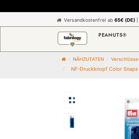
Versandkostenfrei ab
65€ (DE)
PEANUTS®
S
NÄHZUTATEN
Verschlüsse
t
NF-Druckknopf Color Snaps 
a
r
t
s
e
i
t
e