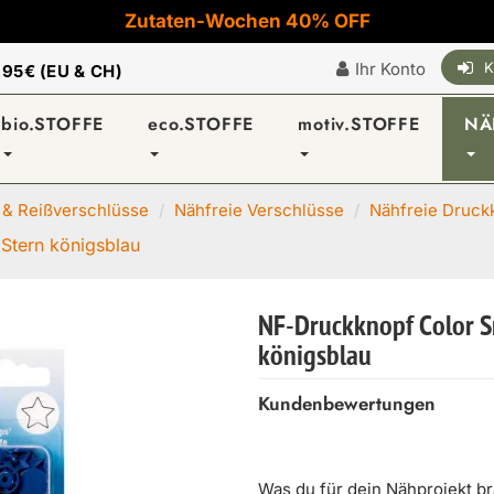
Zutaten-Wochen 40% OFF
Ihr Konto
K
|
95€ (EU & CH)
bio.STOFFE
eco.STOFFE
motiv.STOFFE
NÄ
 & Reißverschlüsse
Nähfreie Verschlüsse
Nähfreie Druck
Stern königsblau
NF-Druckknopf Color S
königsblau
Kundenbewertungen
Was du für dein Nähprojekt b