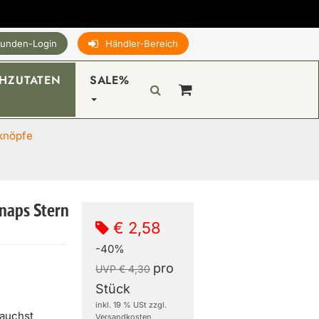
unden-Login
Händler-Bereich
HZUTATEN
SALE%
knöpfe
naps Stern
€ 2,58
-40%
pro
UVP € 4,30
Stück
inkl. 19 % USt zzgl.
rauchst
Versandkosten