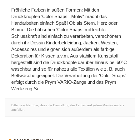
Fröhliche Farben in süßen Formen: Mit den
Druckknöpfen 'Color Snaps' „Motiv“ macht das
Handarbeiten einfach Spaß! Ob als Stern, Herz oder
Blume: Die hübschen 'Color Snaps' mit leichter
Schlusskraft sind einfach zu verarbeiten, verschönern
durch ihr Dessin Kinderbekleidung, Jacken, Westen,
Accessoires und eignen sich außerdem als farbige
Dekoration für Kissen u.v.m. Aus stabilem Kunststoff
hergestellt sind die Druckknöpfe darüber hinaus bei 60°C
waschbar und so für nahezu alle Textilien wie z. B. auch
Bettwäsche geeignet. Die Verarbeitung der 'Color Snaps'
erfolgt durch die Prym VARIO-Zange und das Prym
Werkzeug-Set.
Bitte beachten Sie, dass die Darstellung der Farben auf jedem Monitor anders
ausfallen.