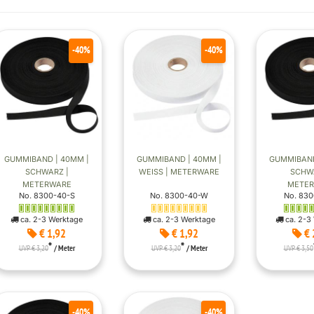
-40%
-40%
GUMMIBAND | 40MM |
GUMMIBAND | 40MM |
GUMMIBAND
SCHWARZ |
WEISS | METERWARE
SCHWA
METERWARE
METE
No. 8300-40-S
No. 8300-40-W
No. 830
ca. 2-3 Werktage
ca. 2-3 Werktage
ca. 2-3
€ 1,92
€ 1,92
€ 
*
*
UVP € 3,20
/ Meter
UVP € 3,20
/ Meter
UVP € 3,50
-40%
-40%