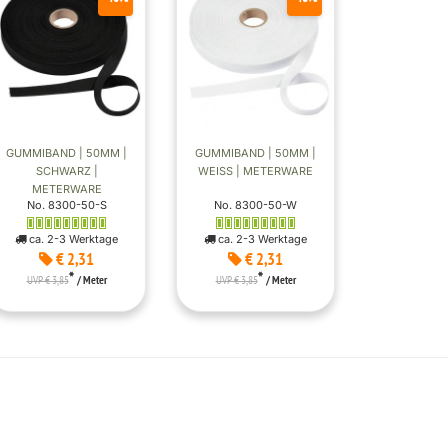
GUMMIBAND | 50MM |
GUMMIBAND | 50MM |
SCHWARZ |
WEISS | METERWARE
METERWARE
No. 8300-50-S
No. 8300-50-W
ca. 2-3 Werktage
ca. 2-3 Werktage
€ 2,31
€ 2,31
*
*
UVP € 3,85
/ Meter
UVP € 3,85
/ Meter