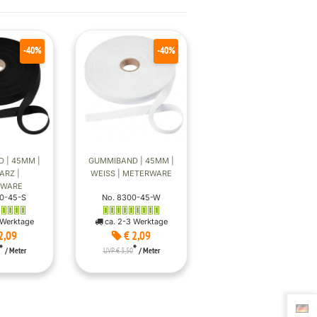
-40%
-40%
 | 45MM |
GUMMIBAND | 45MM |
RZ |
WEISS | METERWARE
RWARE
0-45-S
No. 8300-45-W
 Werktage
ca. 2-3 Werktage
2,09
€ 2,09
*
*
/ Meter
UVP € 3,50
/ Meter