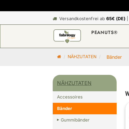
Versandkostenfrei ab
65€ (DE)
PEANUTS®
S
NÄHZUTATEN
Bänder
t
a
r
NÄHZUTATEN
t
s
W
Accessoires
e
i
Bänder
t
e
Gummibänder