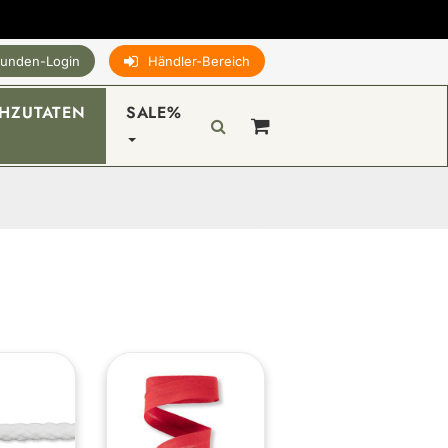
unden-Login
Händler-Bereich
HZUTATEN
SALE%