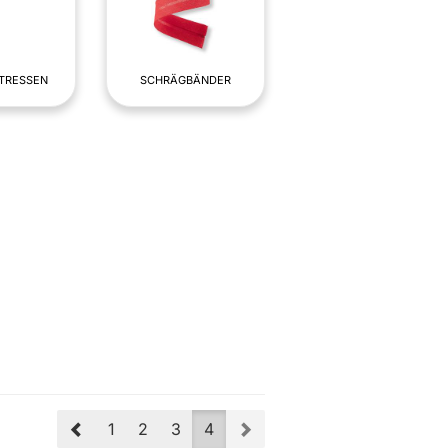
 TRESSEN
SCHRÄGBÄNDER
Prev
Next
1
2
3
4