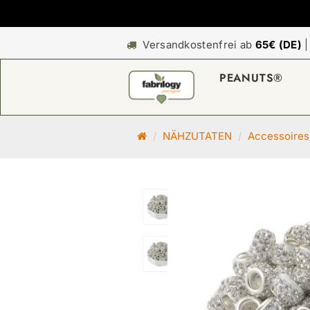
Versandkostenfrei ab
65€ (DE)
PEANUTS®
S
NÄHZUTATEN
Accessoires
t
a
r
t
s
e
i
t
e