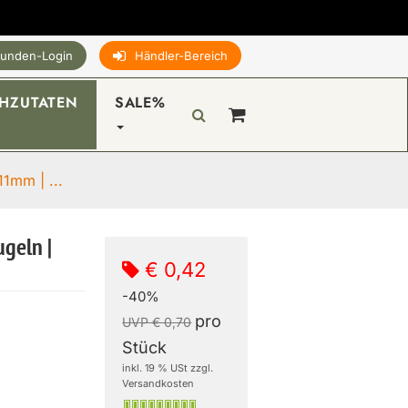
unden-Login
Händler-Bereich
HZUTATEN
SALE%
11mm | ...
ugeln |
€ 0,42
-40%
pro
UVP € 0,70
Stück
inkl. 19 % USt zzgl.
Versandkosten