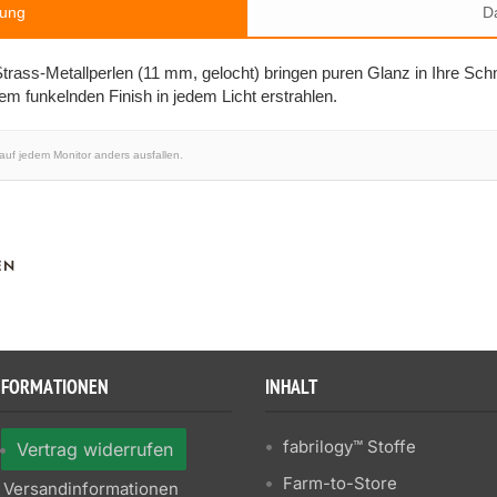
bung
Da
trass-Metallperlen (11 mm, gelocht) bringen puren Glanz in Ihre Sch
em funkelnden Finish in jedem Licht erstrahlen.
 auf jedem Monitor anders ausfallen.
EN
NFORMATIONEN
INHALT
fabrilogy™ Stoffe
Vertrag widerrufen
Farm-to-Store
Versandinformationen