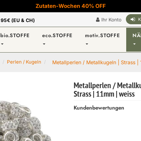
Zutaten-Wochen 40% OFF
Ihr Konto
K
|
95€ (EU & CH)
bio.STOFFE
eco.STOFFE
motiv.STOFFE
NÄ
Perlen / Kugeln
Metallperlen / Metallkugeln | Strass | 
Metallperlen / Metallk
Strass | 11mm | weiss
Kundenbewertungen