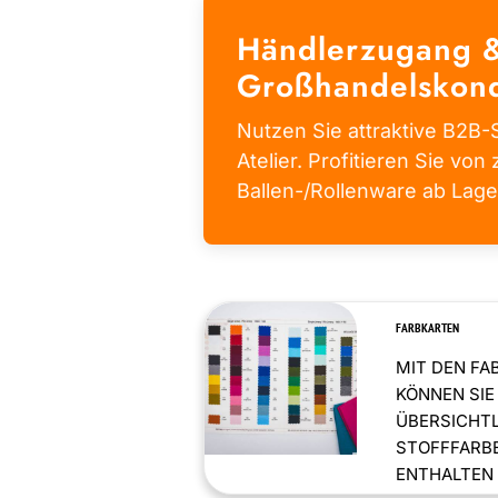
Händlerzugang 
Großhandelskond
Nutzen Sie attraktive B2B-S
Atelier. Profitieren Sie von 
Ballen-/Rollenware ab Lage
FARBKARTEN
MIT DEN FA
KÖNNEN SIE
ÜBERSICHT
STOFFFARBE
ENTHALTEN .