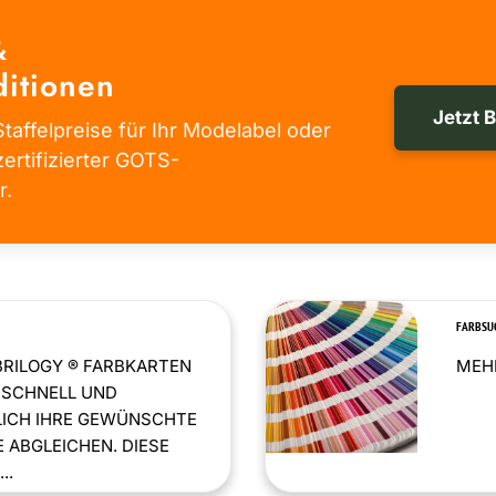
&
itionen
Jetzt 
taffelpreise für Ihr Modelabel oder
zertifizierter GOTS-
r.
FARBSU
BRILOGY ® FARBKARTEN
MEHR
 SCHNELL UND
LICH IHRE GEWÜNSCHTE
 ABGLEICHEN. DIESE
..