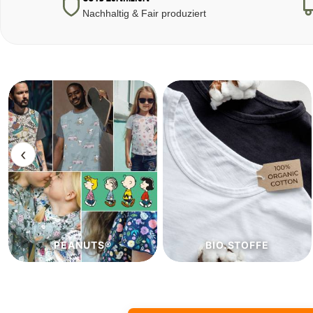
Nachhaltig & Fair produziert
‹
BIO.STOFFE
ECO.STOFFE