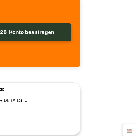
B2B-Konto beantragen →
CHE
 DETAILS ...