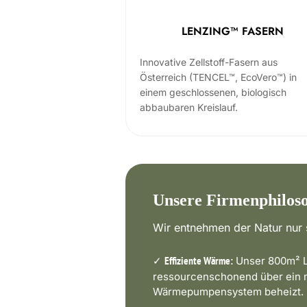
LENZING™ FASERN
Innovative Zellstoff-Fasern aus
Österreich (TENCEL™, EcoVero™) in
einem geschlossenen, biologisch
abbaubaren Kreislauf.
Unsere Firmenphilos
Wir entnehmen der Natur nur s
✓
Unser 800m² L
Effiziente Wärme:
ressourcenschonend über ein
Wärmepumpensystem beheizt.