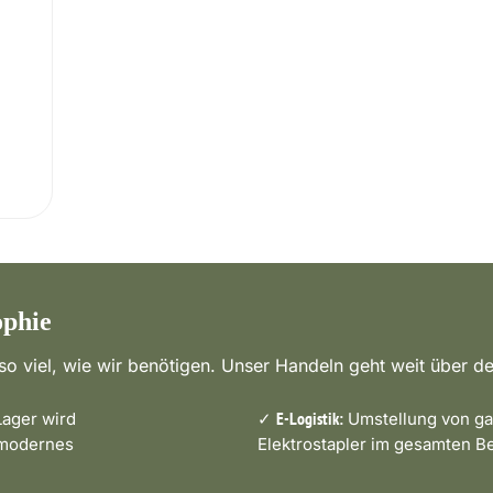
ophie
o viel, wie wir benötigen. Unser Handeln geht weit über de
ager wird
✓
Umstellung von ga
E-Logistik:
 modernes
Elektrostapler im gesamten Be