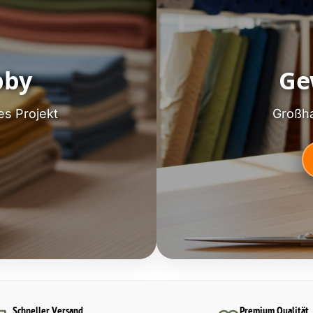
bby
Ge
es Projekt
Großha
Schneller Versand
Premium Qualität