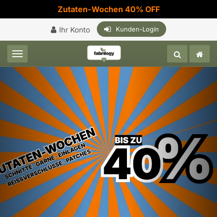
Zutaten-Wochen 40% OFF
Ihr Konto
Kunden-Login
Toggle navigation