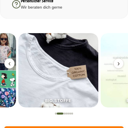
Persönlicher Service
Wir beraten dich gerne
‹
›
BIO.STOFFE
ECO.S