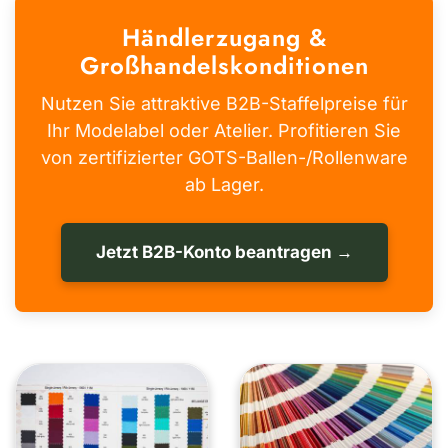
Händlerzugang &
Großhandelskonditionen
Nutzen Sie attraktive B2B-Staffelpreise für
Ihr Modelabel oder Atelier. Profitieren Sie
von zertifizierter GOTS-Ballen-/Rollenware
ab Lager.
Jetzt B2B-Konto beantragen →