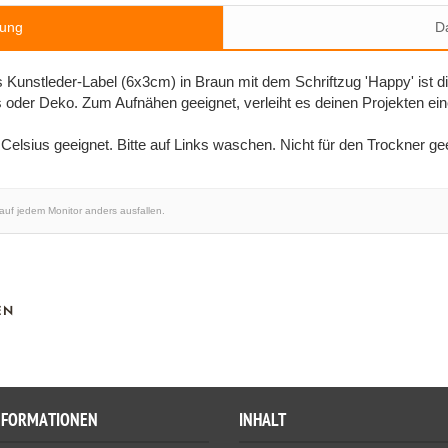
bung
Da
s Kunstleder-Label (6x3cm) in Braun mit dem Schriftzug 'Happy' ist d
der Deko. Zum Aufnähen geeignet, verleiht es deinen Projekten eine 
Celsius geeignet. Bitte auf Links waschen. Nicht für den Trockner ge
 auf jedem Monitor anders ausfallen.
EN
NFORMATIONEN
INHALT