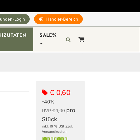
unden-Login
Händler-Bereich
HZUTATEN
SALE%
€ 0,60
-40%
pro
UVP € 1,00
Stück
inkl. 19 % USt zzgl.
Versandkosten