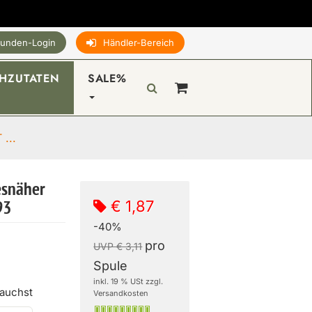
unden-Login
Händler-Bereich
HZUTATEN
SALE%
...
esnäher
€ 1,87
93
-40%
pro
UVP € 3,11
Spule
inkl. 19 % USt zzgl.
rauchst
Versandkosten