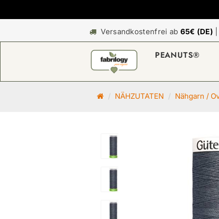
Versandkostenfrei ab
65€ (DE)
PEANUTS®
S
NÄHZUTATEN
Nähgarn / O
t
a
r
t
s
e
i
t
e