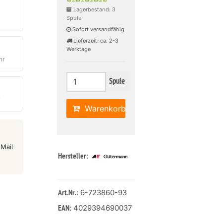
Lagerbestand: 3
Spule
Sofort versandfähig
Lieferzeit: ca. 2-3
Werktage
hr
Spule
r
Warenkorb
Mail
Hersteller:
: 6-723860-93
Art.Nr.
4029394690037
EAN: