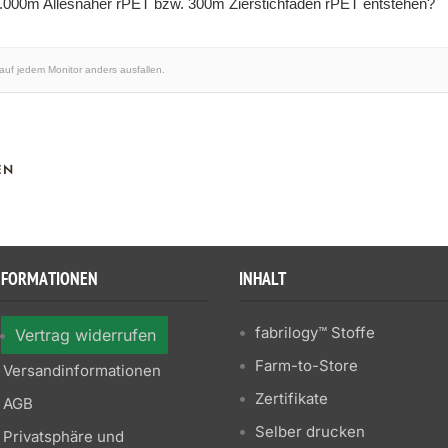
1.000m Allesnäher rPET bzw. 300m Zierstichfaden rPET entstehen?
 auf jedem Monitor anders ausfallen.
EN
NFORMATIONEN
INHALT
fabrilogy™ Stoffe
Vertrag widerrufen
Farm-to-Store
Versandinformationen
Zertifikate
AGB
Selber drucken
Privatsphäre und