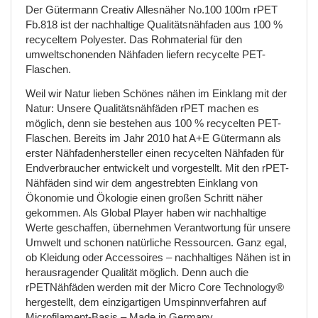
Der Gütermann Creativ Allesnäher No.100 100m rPET
Fb.818 ist der nachhaltige Qualitätsnähfaden aus 100 %
recyceltem Polyester. Das Rohmaterial für den
umweltschonenden Nähfaden liefern recycelte PET-
Flaschen.
Weil wir Natur lieben Schönes nähen im Einklang mit der
Natur: Unsere Qualitätsnähfäden rPET machen es
möglich, denn sie bestehen aus 100 % recycelten PET-
Flaschen. Bereits im Jahr 2010 hat A+E Gütermann als
erster Nähfadenhersteller einen recycelten Nähfaden für
Endverbraucher entwickelt und vorgestellt. Mit den rPET-
Nähfäden sind wir dem angestrebten Einklang von
Ökonomie und Ökologie einen großen Schritt näher
gekommen. Als Global Player haben wir nachhaltige
Werte geschaffen, übernehmen Verantwortung für unsere
Umwelt und schonen natürliche Ressourcen. Ganz egal,
ob Kleidung oder Accessoires – nachhaltiges Nähen ist in
herausragender Qualität möglich. Denn auch die
rPETNähfäden werden mit der Micro Core Technology®
hergestellt, dem einzigartigen Umspinnverfahren auf
Microfilament-Basis – Made in Germany.