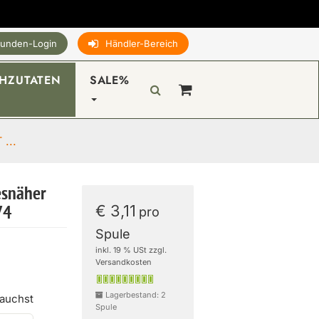
unden-Login
Händler-Bereich
HZUTATEN
SALE%
...
esnäher
€ 3,11
74
pro
Spule
inkl. 19 % USt zzgl.
Versandkosten
Lagerbestand: 2
rauchst
Spule