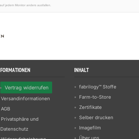
 auf jedem Monitor anders ausfallen.
EN
NFORMATIONEN
INHALT
fabrilogy™ Stoffe
Vertrag widerrufen
Farm-to-Store
Versandinformationen
Zertifikate
AGB
Selber drucken
Privatsphäre und
Imagefilm
Datenschutz
Über uns