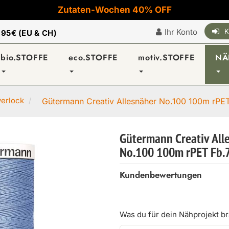
Zutaten-Wochen 40% OFF
Ihr Konto
K
|
95€ (EU & CH)
bio.STOFFE
eco.STOFFE
motiv.STOFFE
NÄ
verlock
Gütermann Creativ Allesnäher No.100 100m rPET 
Gütermann Creativ All
No.100 100m rPET Fb.
Kundenbewertungen
Was du für dein Nähprojekt b