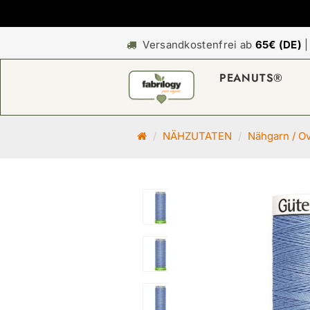
Versandkostenfrei ab
65€ (DE)
PEANUTS®
S
NÄHZUTATEN
Nähgarn / O
t
a
r
t
s
e
i
t
e