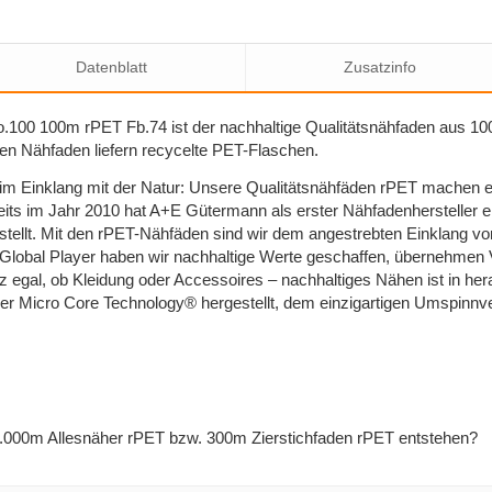
Datenblatt
Zusatzinfo
.100 100m rPET Fb.74 ist der nachhaltige Qualitätsnähfaden aus 10
n Nähfaden liefern recycelte PET-Flaschen.
 im Einklang mit der Natur: Unsere Qualitätsnähfäden rPET machen e
its im Jahr 2010 hat A+E Gütermann als erster Nähfadenhersteller e
stellt. Mit den rPET-Nähfäden sind wir dem angestrebten Einklang 
Global Player haben wir nachhaltige Werte geschaffen, übernehmen
 egal, ob Kleidung oder Accessoires – nachhaltiges Nähen ist in her
r Micro Core Technology® hergestellt, dem einzigartigen Umspinnve
1.000m Allesnäher rPET bzw. 300m Zierstichfaden rPET entstehen?