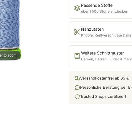
Passende Stoffe
über 1 500 Stoffe entdecken
Nähzutaten
Knöpfe, Reißverschlüsse & me
Weitere Schnittmuster
er to zoom
Damen, Herren, Kinder & meh
Versandkostenfrei ab 65 €
Persönliche Beratung per E-
Trusted Shops zertifiziert