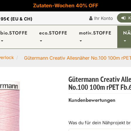
Zutaten-Wochen 40% OFF
Ihr Konto
K
|
95€ (EU & CH)
bio.STOFFE
eco.STOFFE
motiv.STOFFE
NÄ
verlock
Gütermann Creativ Allesnäher No.100 100m rPET 
Gütermann Creativ All
No.100 100m rPET Fb.
Kundenbewertungen
Was du für dein Nähprojekt b