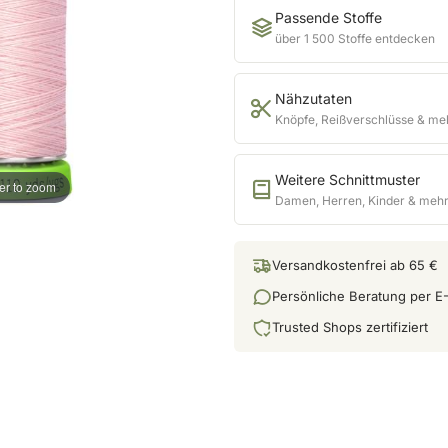
Passende Stoffe
über 1 500 Stoffe entdecken
Nähzutaten
Knöpfe, Reißverschlüsse & me
Weitere Schnittmuster
er to zoom
Damen, Herren, Kinder & meh
Versandkostenfrei ab 65 €
Persönliche Beratung per E-
Trusted Shops zertifiziert