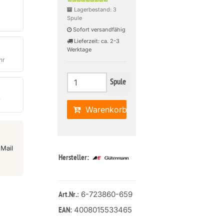
Lagerbestand: 3
Spule
Sofort versandfähig
Lieferzeit: ca. 2-3
Werktage
hr
Spule
r
Warenkorb
Mail
Hersteller:
: 6-723860-659
Art.Nr.
4008015533465
EAN: