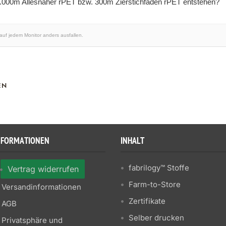
1.000m Allesnäher rPET bzw. 300m Zierstichfaden rPET entstehen?
 auf jedem Monitor anders ausfallen.
EN
NFORMATIONEN
INHALT
fabrilogy™ Stoffe
Vertrag widerrufen
Farm-to-Store
Versandinformationen
Zertifikate
AGB
Selber drucken
Privatsphäre und