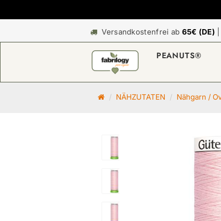
Versandkostenfrei ab
65€ (DE)
PEANUTS®
S
NÄHZUTATEN
Nähgarn / O
t
a
r
t
s
e
i
t
e