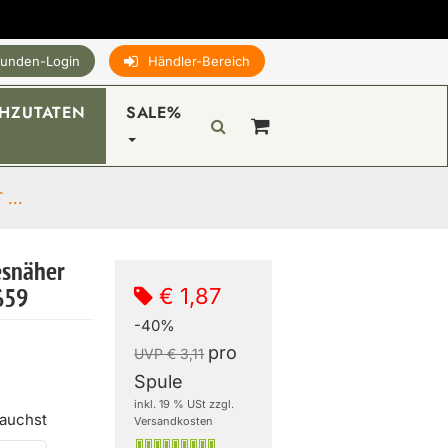
unden-Login
Händler-Bereich
HZUTATEN
SALE%
...
esnäher
€ 1,87
659
-40%
pro
UVP € 3,11
Spule
inkl. 19 % USt zzgl.
rauchst
Versandkosten