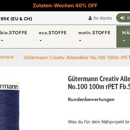
Zutaten-Wochen 40% OFF
Ihr Konto
K
|
95€ (EU & CH)
bio.STOFFE
eco.STOFFE
motiv.STOFFE
NÄ
verlock
Gütermann Creativ Allesnäher No.100 100m rPET 
Gütermann Creativ All
No.100 100m rPET Fb.
Kundenbewertungen
Was du für dein Nähprojekt b