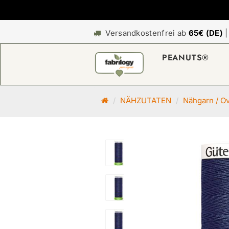
Versandkostenfrei ab
65€ (DE)
PEANUTS®
S
NÄHZUTATEN
Nähgarn / O
t
a
r
t
s
e
i
t
e