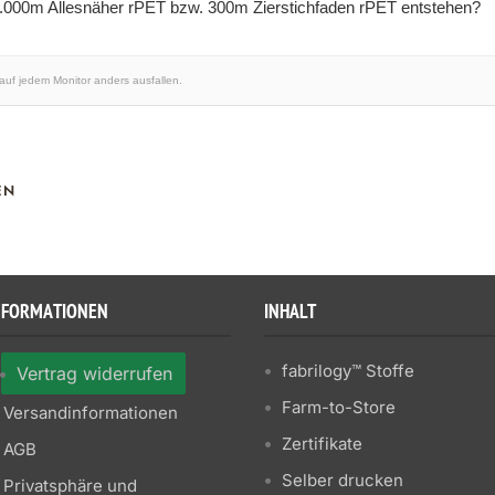
1.000m Allesnäher rPET bzw. 300m Zierstichfaden rPET entstehen?
 auf jedem Monitor anders ausfallen.
EN
NFORMATIONEN
INHALT
fabrilogy™ Stoffe
Vertrag widerrufen
Farm-to-Store
Versandinformationen
Zertifikate
AGB
Selber drucken
Privatsphäre und