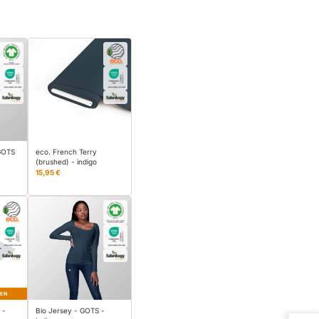
 GOTS
eco. French Terry
(brushed) - indigo
15,95 €
HEN
 -
Bio Jersey - GOTS -