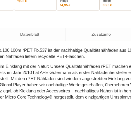
indigo
indigo
11,95 €
14,95 €
8,95 €
Datenblatt
Zusatzinfo
.100 100m rPET Fb.537 ist der nachhaltige Qualitätsnähfaden aus 1
n Nähfaden liefern recycelte PET-Flaschen.
 im Einklang mit der Natur: Unsere Qualitätsnähfäden rPET machen e
its im Jahr 2010 hat A+E Gütermann als erster Nähfadenhersteller e
stellt. Mit den rPET-Nähfäden sind wir dem angestrebten Einklang 
Global Player haben wir nachhaltige Werte geschaffen, übernehmen
 egal, ob Kleidung oder Accessoires – nachhaltiges Nähen ist in her
r Micro Core Technology® hergestellt, dem einzigartigen Umspinnve