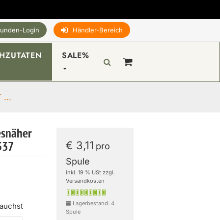
unden-Login
Händler-Bereich
HZUTATEN
SALE%
...
esnäher
€ 3,11
537
pro
Spule
inkl. 19 % USt zzgl.
Versandkosten
Lagerbestand: 4
rauchst
Spule