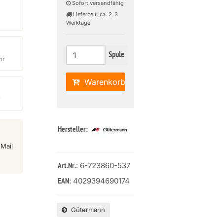
Sofort versandfähig
Lieferzeit: ca. 2-3
Werktage
Spule
hr
Warenkorb
r
Hersteller:
Mail
: 6-723860-537
Art.Nr.
4029394690174
EAN:
Gütermann