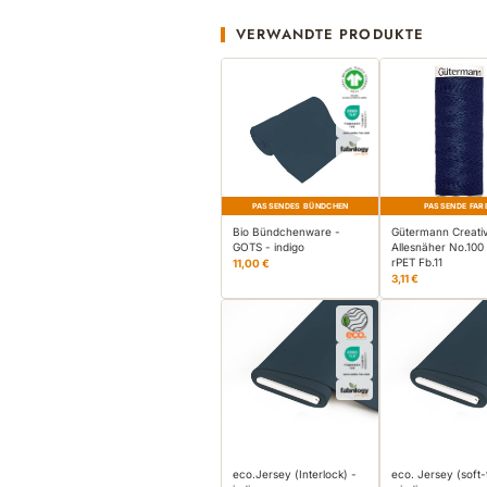
VERWANDTE PRODUKTE
PASSENDES BÜNDCHEN
PASSENDE FAR
Bio Bündchenware -
Gütermann Creati
GOTS - indigo
Allesnäher No.100
rPET Fb.11
11,00 €
3,11 €
eco.Jersey (Interlock) -
eco. Jersey (soft