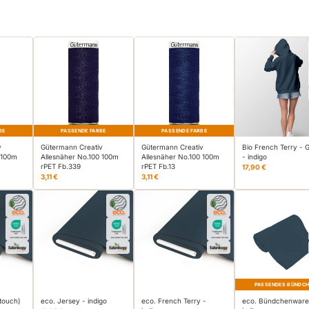
BE
PASSENDE FARBE
PASSENDE FARBE
v
Gütermann Creativ
Gütermann Creativ
Bio French Terry -
 100m
Allesnäher No.100 100m
Allesnäher No.100 100m
- indigo
rPET Fb.339
rPET Fb.13
17,90 €
3,11 €
3,11 €
PASSENDES BÜNDC
-touch)
eco. Jersey - indigo
eco. French Terry -
eco. Bündchenware