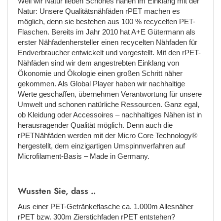
Weil wir Natur lieben Schönes nähen im Einklang mit der
Natur: Unsere Qualitätsnähfäden rPET machen es
möglich, denn sie bestehen aus 100 % recycelten PET-
Flaschen. Bereits im Jahr 2010 hat A+E Gütermann als
erster Nähfadenhersteller einen recycelten Nähfaden für
Endverbraucher entwickelt und vorgestellt. Mit den rPET-
Nähfäden sind wir dem angestrebten Einklang von
Ökonomie und Ökologie einen großen Schritt näher
gekommen. Als Global Player haben wir nachhaltige
Werte geschaffen, übernehmen Verantwortung für unsere
Umwelt und schonen natürliche Ressourcen. Ganz egal,
ob Kleidung oder Accessoires – nachhaltiges Nähen ist in
herausragender Qualität möglich. Denn auch die
rPETNähfäden werden mit der Micro Core Technology®
hergestellt, dem einzigartigen Umspinnverfahren auf
Microfilament-Basis – Made in Germany.
Wussten Sie, dass ..
Aus einer PET-Getränkeflasche ca. 1.000m Allesnäher
rPET bzw. 300m Zierstichfaden rPET entstehen?