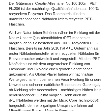
Der Gütermann Creativ Allesnäher No.100 100m rPET
Fb.396 ist der nachhaltige Qualitätsnähfaden aus 100 %
recyceltem Polyester. Das Rohmaterial für den
umweltschonenden Nähfaden liefern recycelte PET-
Flaschen.
Weil wir Natur lieben Schönes nähen im Einklang mit der
Natur: Unsere Qualitätsnähfäden rPET machen es
möglich, denn sie bestehen aus 100 % recycelten PET-
Flaschen. Bereits im Jahr 2010 hat A+E Gütermann als
erster Nähfadenhersteller einen recycelten Nähfaden für
Endverbraucher entwickelt und vorgestellt. Mit den rPET-
Nähfäden sind wir dem angestrebten Einklang von
Ökonomie und Ökologie einen großen Schritt näher
gekommen. Als Global Player haben wir nachhaltige
Werte geschaffen, übernehmen Verantwortung für unsere
Umwelt und schonen natürliche Ressourcen. Ganz egal,
ob Kleidung oder Accessoires – nachhaltiges Nähen ist in
herausragender Qualität möglich. Denn auch die
rPETNähfäden werden mit der Micro Core Technology®
hergestellt, dem einzigartigen Umspinnverfahren auf
Microfilament-Basis – Made in Germany.