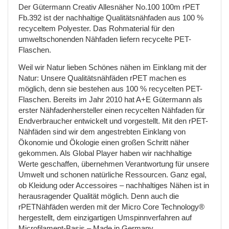
Der Gütermann Creativ Allesnäher No.100 100m rPET
Fb.392 ist der nachhaltige Qualitätsnähfaden aus 100 %
recyceltem Polyester. Das Rohmaterial für den
umweltschonenden Nähfaden liefern recycelte PET-
Flaschen.
Weil wir Natur lieben Schönes nähen im Einklang mit der
Natur: Unsere Qualitätsnähfäden rPET machen es
möglich, denn sie bestehen aus 100 % recycelten PET-
Flaschen. Bereits im Jahr 2010 hat A+E Gütermann als
erster Nähfadenhersteller einen recycelten Nähfaden für
Endverbraucher entwickelt und vorgestellt. Mit den rPET-
Nähfäden sind wir dem angestrebten Einklang von
Ökonomie und Ökologie einen großen Schritt näher
gekommen. Als Global Player haben wir nachhaltige
Werte geschaffen, übernehmen Verantwortung für unsere
Umwelt und schonen natürliche Ressourcen. Ganz egal,
ob Kleidung oder Accessoires – nachhaltiges Nähen ist in
herausragender Qualität möglich. Denn auch die
rPETNähfäden werden mit der Micro Core Technology®
hergestellt, dem einzigartigen Umspinnverfahren auf
Microfilament-Basis – Made in Germany.