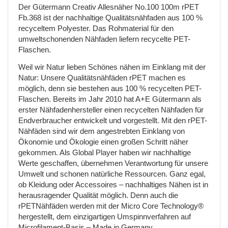
Der Gütermann Creativ Allesnäher No.100 100m rPET
Fb.368 ist der nachhaltige Qualitätsnähfaden aus 100 %
recyceltem Polyester. Das Rohmaterial für den
umweltschonenden Nähfaden liefern recycelte PET-
Flaschen.
Weil wir Natur lieben Schönes nähen im Einklang mit der
Natur: Unsere Qualitätsnähfäden rPET machen es
möglich, denn sie bestehen aus 100 % recycelten PET-
Flaschen. Bereits im Jahr 2010 hat A+E Gütermann als
erster Nähfadenhersteller einen recycelten Nähfaden für
Endverbraucher entwickelt und vorgestellt. Mit den rPET-
Nähfäden sind wir dem angestrebten Einklang von
Ökonomie und Ökologie einen großen Schritt näher
gekommen. Als Global Player haben wir nachhaltige
Werte geschaffen, übernehmen Verantwortung für unsere
Umwelt und schonen natürliche Ressourcen. Ganz egal,
ob Kleidung oder Accessoires – nachhaltiges Nähen ist in
herausragender Qualität möglich. Denn auch die
rPETNähfäden werden mit der Micro Core Technology®
hergestellt, dem einzigartigen Umspinnverfahren auf
Microfilament-Basis – Made in Germany.