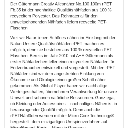
Der Gütermann Creativ Allesnäher No.100 100m rPET
Fb.35 ist der nachhaltige Qualitätsnähfaden aus 100 %
recyceltem Polyester. Das Rohmaterial für den
umweltschonenden Nähfaden liefern recycelte PET-
Flaschen.
Weil wir Natur lieben Schönes nähen im Einklang mit der
Natur: Unsere Qualitätsnähfäden rPET machen es
möglich, denn sie bestehen aus 100 % recycelten PET-
Flaschen. Bereits im Jahr 2010 hat A+E Gütermann als
erster Nähfadenhersteller einen recycelten Nähfaden für
Endverbraucher entwickelt und vorgestellt. Mit den rPET-
Nähfäden sind wir dem angestrebten Einklang von
Ökonomie und Ökologie einen großen Schritt näher
gekommen. Als Global Player haben wir nachhaltige
Werte geschaffen, übernehmen Verantwortung für unsere
Umwelt und schonen natürliche Ressourcen. Ganz egal,
ob Kleidung oder Accessoires – nachhaltiges Nähen ist in
herausragender Qualität möglich. Denn auch die
rPETNähfäden werden mit der Micro Core Technology®
hergestellt, dem einzigartigen Umspinnverfahren auf
Microfilament-Basis – Made in Germany.