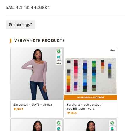
4251624406884
EAN:
fabrilogy™
VERWANDTE PRODUKTE
PASSENDES BÜNDCHEN
Bio Jersey - GOTS - altrosa
Farbkarte - eco.Jersey /
eco.Bündchenware
15,95 €
12,95 €